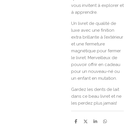
vous invitent à explorer et
à apprendre.
Un livret de qualité de
luxe avec une finition
extra brillante à l’extérieur
et une fermeture
magnétique pour fermer
le livret. Merveilleux de
pouvoir offrir en cadeau
pour un nouveau-né ou
un enfant en mutation.
Gardez les dents de lait
dans ce beau livret et ne
les perdez plus jamais!
D
D
S
D
e
e
h
e