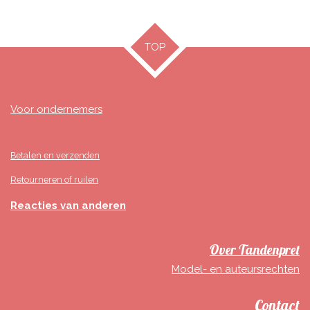
l
e
a
l
e
l
r
e
n
e
n
TOP
Voor ondernemers
Betalen en verzenden
Retourneren of ruilen
Reacties van anderen
Over Tandenpret
Model- en auteursrechten
Contact