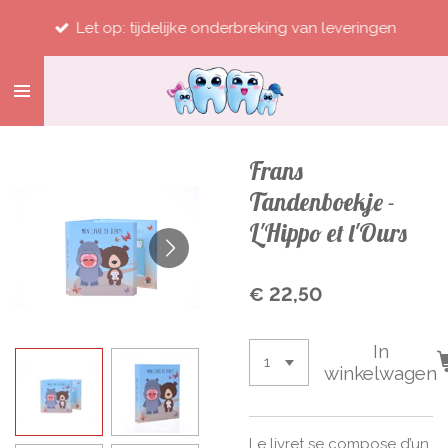
Ga
Let op: tijdelijke onderbreking van leveringen
direct
naar
de
hoofdinhoud
Frans
Tandenboekje -
L'Hippo et l'Ours
€ 22,50
In
winkelwagen
Le livret se compose d’un