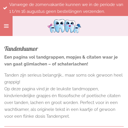
Vanwege de zomervakantie kunnen we in de periode van
Ga
1 t/m 16 augustus geen bestellingen verzenden.
direct
naar
de
hoofdinhoud
Tandenhumor
Een pagina vol tandgrappen, mopjes & citaten waar je
van gaat glimlachen – of schaterlachen!
Tanden zijn serieus belangrijk… maar soms ook gewoon heel
grappig!
Op deze pagina vind je de leukste tandmoppen,
kindvriendelijke grapjes én filosofische of poëtische citaten
over tanden, lachen en groot worden. Perfect voor in een
wachtkamer, als originele tekst in een kaartje of gewoon
voor een flinke dosis Tandenpret.