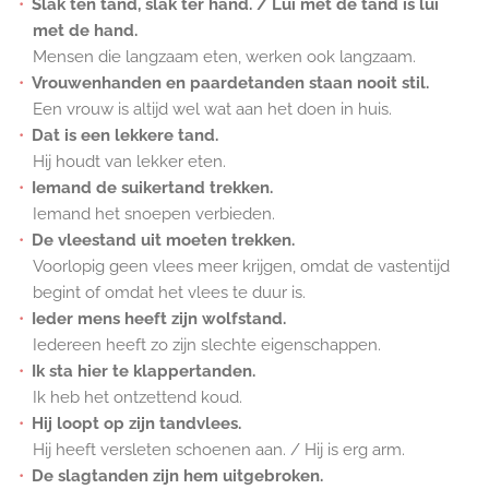
Slak ten tand, slak ter hand. / Lui met de tand is lui
met de hand.
Mensen die langzaam eten, werken ook langzaam.
Vrouwenhanden en paardetanden staan nooit stil.
Een vrouw is altijd wel wat aan het doen in huis.
Dat is een lekkere tand.
Hij houdt van lekker eten.
Iemand de suikertand trekken.
Iemand het snoepen verbieden.
De vleestand uit moeten trekken.
Voorlopig geen vlees meer krijgen, omdat de vastentijd
begint of omdat het vlees te duur is.
Ieder mens heeft zijn wolfstand.
Iedereen heeft zo zijn slechte eigenschappen.
Ik sta hier te klappertanden.
Ik heb het ontzettend koud.
Hij loopt op zijn tandvlees.
Hij heeft versleten schoenen aan. / Hij is erg arm.
De slagtanden zijn hem uitgebroken.