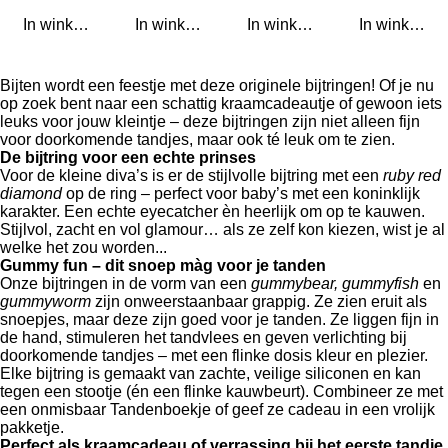
In winkelwagen
In winkelwagen
In winkelwagen
In winkelwa
Bijten wordt een feestje met deze originele bijtringen! Of je nu
op zoek bent naar een schattig kraamcadeautje of gewoon iets
leuks voor jouw kleintje – deze bijtringen zijn niet alleen fijn
voor doorkomende tandjes, maar ook té leuk om te zien.
De bijtring voor een echte prinses
Voor de kleine diva’s is er de stijlvolle bijtring met een
ruby red
diamond
op de ring – perfect voor baby’s met een koninklijk
karakter. Een echte eyecatcher èn heerlijk om op te kauwen.
Stijlvol, zacht en vol glamour… als ze zelf kon kiezen, wist je al
welke het zou worden...
Gummy fun – dit snoep màg voor je tanden
Onze bijtringen in de vorm van een
gummybear, gummyfish
en
gummyworm
zijn onweerstaanbaar grappig. Ze zien eruit als
snoepjes, maar deze zijn goed voor je tanden. Ze liggen fijn in
de hand, stimuleren het tandvlees en geven verlichting bij
doorkomende tandjes – met een flinke dosis kleur en plezier.
Elke bijtring is gemaakt van zachte, veilige siliconen en kan
tegen een stootje (én een flinke kauwbeurt). Combineer ze met
een onmisbaar Tandenboekje of geef ze cadeau in een vrolijk
pakketje.
Perfect als kraamcadeau of verrassing bij het eerste tandje