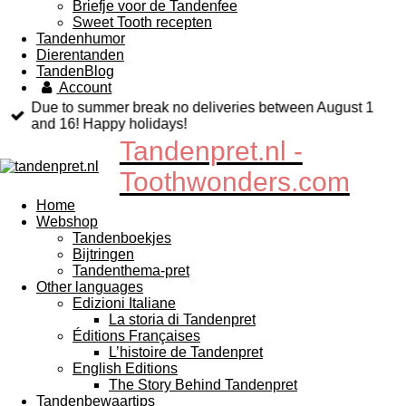
Briefje voor de Tandenfee
Sweet Tooth recepten
Tandenhumor
Dierentanden
TandenBlog
Account
Due to summer break no deliveries between August 1
and 16! Happy holidays!
Tandenpret.nl -
Toothwonders.com
Home
Webshop
Tandenboekjes
Bijtringen
Tandenthema-pret
Other languages
Edizioni Italiane
La storia di Tandenpret
Éditions Françaises
L’histoire de Tandenpret
English Editions
The Story Behind Tandenpret
Tandenbewaartips