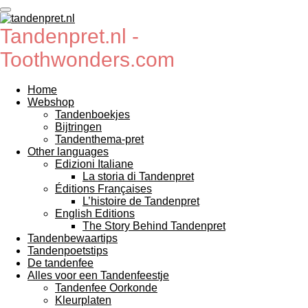
Ga
direct
Tandenpret.nl -
naar
de
Toothwonders.com
hoofdinhoud
Home
Webshop
Tandenboekjes
Bijtringen
Tandenthema-pret
Other languages
Edizioni Italiane
La storia di Tandenpret
Éditions Françaises
L’histoire de Tandenpret
English Editions
The Story Behind Tandenpret
Tandenbewaartips
Tandenpoetstips
De tandenfee
Alles voor een Tandenfeestje
Tandenfee Oorkonde
Kleurplaten